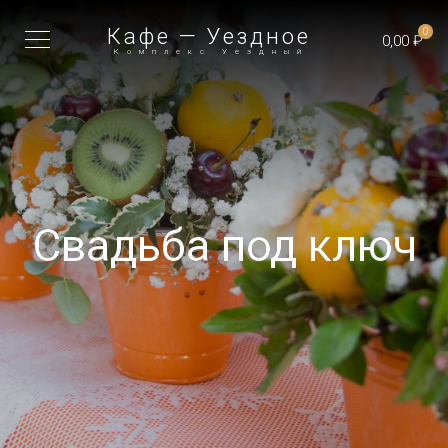
Кафе — Уездное
0
0,00 ₽
Комплекс Уездный
Свадьба под ключ