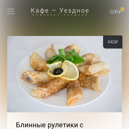
Кафе — Уездное
0
0,00 ₽
Комплекс Уездный
440
₽
Блинные рулетики с