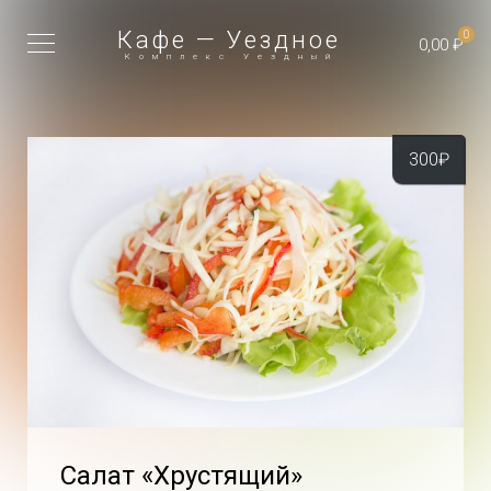
Кафе — Уездное
0
0,00 ₽
Комплекс Уездный
300
₽
Салат «Хрустящий»