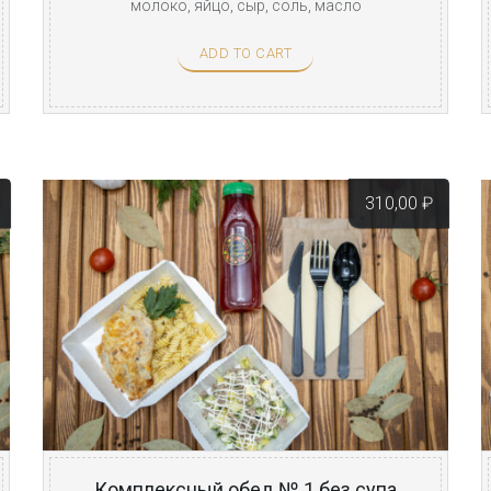
молоко, яйцо, сыр, соль, масло
растительное. Заказ ...
ADD TO CART
310,00
₽
Комплексный обед № 1 без супа