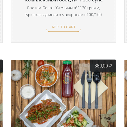
Состав: Салат "Столичный" 120 грамм,
Бризоль куриная с макаронами 100/100
грамм, Морс ягодный ...
ADD TO CART
380,00
₽