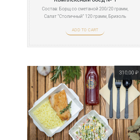
Состав: Борщ со сметаной 200/20 грамм,
Салат "Столичный" 120 грамм, Бризоль
куриная с ...
ADD TO CART
310,00
₽