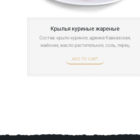
Крылья куриные жареные
Состав: крыло куриное, аджика Кавказская,
майонез, масло растительное, соль, перец
молотый. ...
ADD TO CART
Пагинация
записей