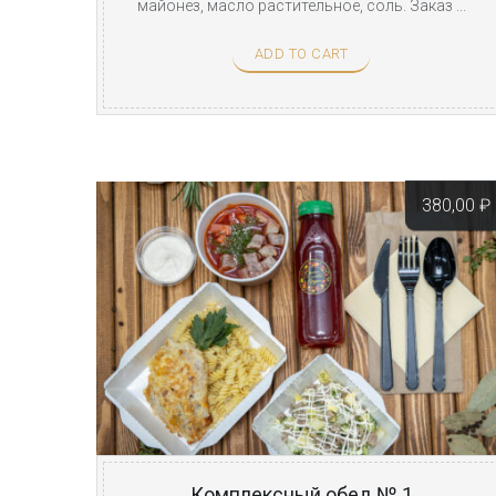
майонез, масло растительное, соль. Заказ ...
ADD TO CART
380,00
₽
Комплексный обед № 1