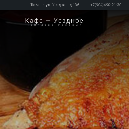
г. Тюмень ул. Уездная, д.136
+7(904)490-21-30
Кафе — Уездное
Комплекс Уездный