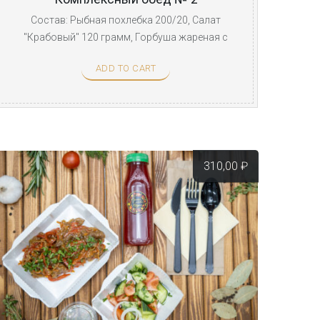
Состав: Рыбная похлебка 200/20, Салат
"Крабовый" 120 грамм, Горбуша жареная с
рисом 100/100 ...
ADD TO CART
310,00
₽