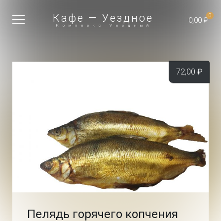
Кафе — Уездное
0
0,00 ₽
Комплекс Уездный
72,00
₽
Пелядь горячего копчения