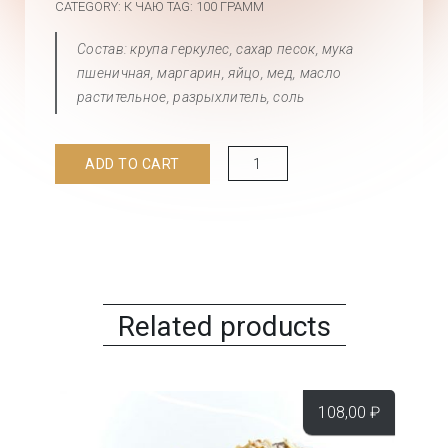
CATEGORY:
К ЧАЮ
TAG:
100 ГРАММ
Состав: крупа геркулес, сахар песок, мука
пшеничная, маргарин, яйцо, мед, масло
растительное, разрыхлитель, соль
Печенье
ADD TO CART
"Овсяное"
quantity
Related products
108,00
₽