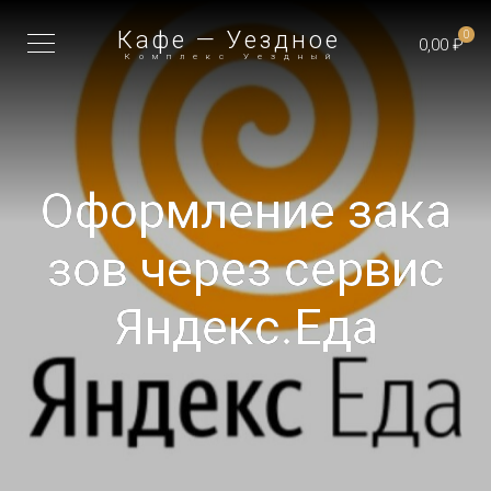
Кафе — Уездное
0
0,00 ₽
Комплекс Уездный
Оформление зака
зов через сервис
Яндекс.Еда