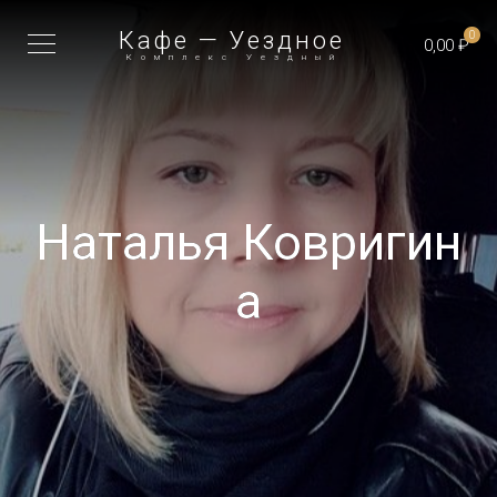
Кафе — Уездное
0
0,00 ₽
Комплекс Уездный
Наталья Ковригин
а